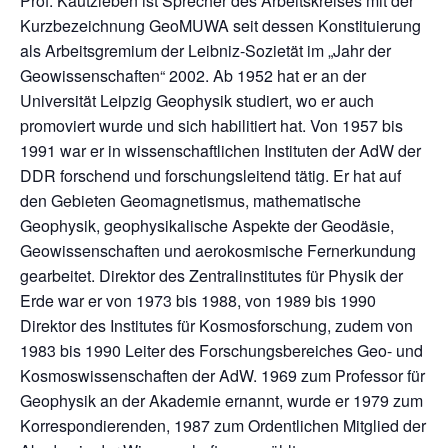
Prof. Kautzleben ist Sprecher des Arbeitskreises mit der
Kurzbezeichnung GeoMUWA seit dessen Konstituierung
als Arbeitsgremium der Leibniz-Sozietät im „Jahr der
Geowissenschaften“ 2002. Ab 1952 hat er an der
Universität Leipzig Geophysik studiert, wo er auch
promoviert wurde und sich habilitiert hat. Von 1957 bis
1991 war er in wissenschaftlichen Instituten der AdW der
DDR forschend und forschungsleitend tätig. Er hat auf
den Gebieten Geomagnetismus, mathematische
Geophysik, geophysikalische Aspekte der Geodäsie,
Geowissenschaften und aerokosmische Fernerkundung
gearbeitet. Direktor des Zentralinstitutes für Physik der
Erde war er von 1973 bis 1988, von 1989 bis 1990
Direktor des Institutes für Kosmosforschung, zudem von
1983 bis 1990 Leiter des Forschungsbereiches Geo- und
Kosmoswissenschaften der AdW. 1969 zum Professor für
Geophysik an der Akademie ernannt, wurde er 1979 zum
Korrespondierenden, 1987 zum Ordentlichen Mitglied der