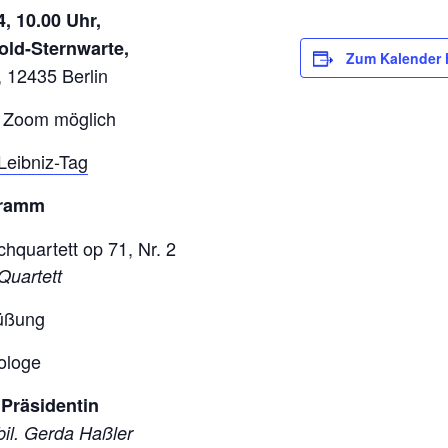
4, 10.00 Uhr,
old-Sternwarte,
Zum Kalender 
, 12435 Berlin
 Zoom möglich
Leibniz-Tag
ramm
hquartett op 71, Nr. 2
Quartett
üßung
ologe
 Präsidentin
abil. Gerda Haßler