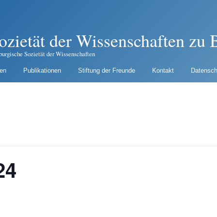
ozietät der Wissenschaften zu B
burgische Sozietät der Wissenschaften
gen
Publikationen
Stiftung der Freunde
Kontakt
Datensch
24