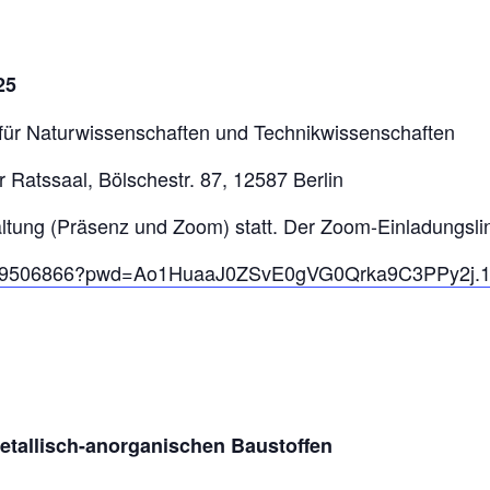
25
 für Naturwissenschaften und Technikwissenschaften
 Ratssaal, Bölschestr. 87, 12587 Berlin
altung (Präsenz und Zoom) statt. Der Zoom-Einladungslin
/64719506866?pwd=Ao1HuaaJ0ZSvE0gVG0Qrka9C3PPy2j.
etallisch-anorganischen Baustoffen