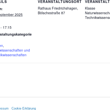
ILS
VERANSTALTUNGSORT
VERANSTAL
Rathaus Friedrichshagen,
Klasse
m:
Bölschestraße 87
Naturwissensch
eptember 2025
Technikwissens
 - 17:15
staltungskategorie
en
,
wissenschaften und
ikwissenschaften
essum
Cookie Erklärung