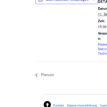
DETA
Datu
11. S
Zeit:
15:30
Veran
n:
Klass
Natur
Techn
Plenum
Kontakt
Datenschutzerklärung
Impr