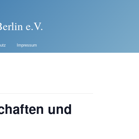
erlin e.V.
utz
Impressum
chaften und