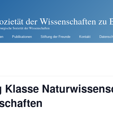
ozietät der Wissenschaften zu B
burgische Sozietät der Wissenschaften
gen
Publikationen
Stiftung der Freunde
Kontakt
Datensch
g Klasse Naturwissens
schaften