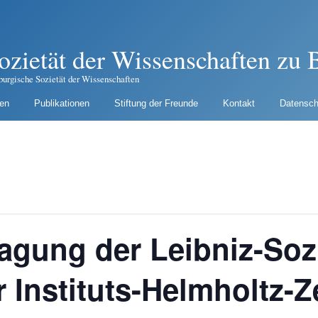
ozietät der Wissenschaften zu B
burgische Sozietät der Wissenschaften
gen
Publikationen
Stiftung der Freunde
Kontakt
Datensch
gung der Leibniz-Sozi
 Instituts-Helmholtz-Z