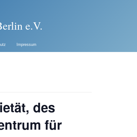
erlin e.V.
utz
Impressum
etät, des
entrum für