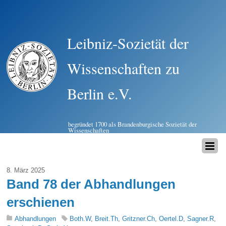
Leibniz-Sozietät der
Wissenschaften zu
Berlin e.V.
begründet 1700 als Brandenburgische Sozietät der
Wissenschaften
8. März 2025
Band 78 der Abhandlungen
erschienen
Abhandlungen
Both.W
,
Breit.Th
,
Gritzner.Ch
,
Oertel.D
,
Sagner.R
,