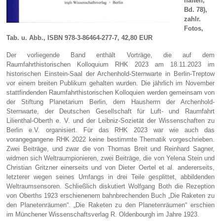
haften,
Bd. 78
)
,
zahlr.
Fotos,
Tab. u. Abb., ISBN 978-3-86464-277-7, 42,80 EUR
Der vorliegende Band enthält Vorträge, die auf dem
Raumfahrthistorischen Kolloquium RHK 2023 am 18.11.2023 im
historischen Einstein-Saal der Archenhold-Sternwarte in Berlin-Treptow
vor einem breiten Publikum gehalten wurden. Die jährlich im November
stattfindenden Raumfahrthistorischen Kolloquien werden gemeinsam von
der Stiftung Planetarium Berlin, dem Hausherrn der Archenhold-
Sternwarte, der Deutschen Gesellschaft für Luft- und Raumfahrt
Lilienthal-Oberth e. V. und der Leibniz-Sozietät der Wissenschaften zu
Berlin e.V. organisiert. Für das RHK 2023 war wie auch das
vorangegangene RHK 2022 keine bestimmte Thematik vorgeschrieben.
Zwei Beiträge, und zwar die von Thomas Breit und Reinhard Sagner,
widmen sich Weltraumpionieren, zwei Beiträge, die von Yelena Stein und
Christian Gritzner einerseits und von Dieter Oertel et al. andererseits,
letzterer wegen seines Umfangs in drei Teile gesplittet, abbildenden
Weltraumsensoren. Schließlich diskutiert Wolfgang Both die Rezeption
von Oberths 1923 erschienenem bahnbrechenden Buch „Die Raketen zu
den Planetenräumen“. „Die Raketen zu den Planetenräumen“ erschien
im Münchener Wissenschaftsverlag R. Oldenbourgh im Jahre 1923.