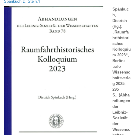
Spänkuch.D
,
Stein.Y
Spänkuc
h,
Dietrich
(Hg.):
„Raumfa
hrthistori
sches
Kolloquiu
m 2023“,
Berlin:
trafo
Wissensc
haftsverla
g 202
5,
295
S.,
(
Abha
ndlungen
der
Leibniz-
Sozietät
der
Wissensc