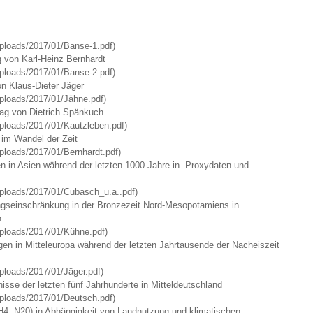
/uploads/2017/01/Banse-1.pdf)
 von Karl-Heinz Bernhardt
/uploads/2017/01/Banse-2.pdf)
n Klaus-Dieter Jäger
uploads/2017/01/Jähne.pdf)
ag von Dietrich Spänkuch
uploads/2017/01/Kautzleben.pdf)
 im Wandel der Zeit
uploads/2017/01/Bernhardt.pdf)
n in Asien während der letzten 1000 Jahre in Proxydaten und
/uploads/2017/01/Cubasch_u.a..pdf)
gseinschränkung in der Bronzezeit Nord-Mesopotamiens in
n
/uploads/2017/01/Kühne.pdf)
 in Mitteleuropa während der letzten Jahrtausende der Nacheiszeit
uploads/2017/01/Jäger.pdf)
sse der letzten fünf Jahrhunderte in Mitteldeutschland
/uploads/2017/01/Deutsch.pdf)
, N20) in Abhängigkeit von Landnutzung und klimatischen