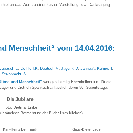
 erhielten das Wort zu einer kurzen Vorstellung bzw. Danksagung.
nd Menschheit“ vom 14.04.2016:
Cubasch.U
,
Dethloff.K
,
Deutsch.M
,
Jäger.K-D
,
Jähne.A
,
Kühne.H
,
,
Steinbrecht.W
Klima und Menschheit“
war gleichzeitig Ehrenkolloquium für die
 Jäger und Dietrich Spänkuch anlässlich deren 80. Geburtstage.
Die Jubilare
Foto: Dietmar Linke
llständigen Betrachtung der Bilder links klicken)
Karl-Heinz Bernhardt
Klaus-Dieter Jäger