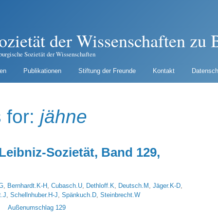
ozietät der Wissenschaften zu B
burgische Sozietät der Wissenschaften
gen
Publikationen
Stiftung der Freunde
Kontakt
Datensch
 for:
jähne
Leibniz-Sozietät, Band 129,
G
,
Bernhardt.K-H
,
Cubasch.U
,
Dethloff.K
,
Deutsch.M
,
Jäger.K-D
,
t.J
,
Schellnhuber.H-J
,
Spänkuch.D
,
Steinbrecht.W