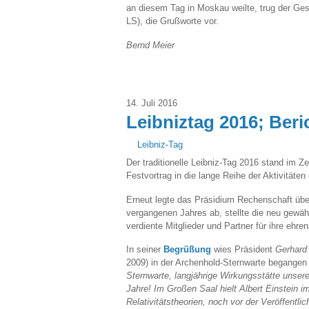
an diesem Tag in Moskau weilte, trug der Ges
LS), die Grußworte vor.
Bernd Meier
14. Juli 2016
Leibniztag 2016; Beri
Leibniz-Tag
Der traditionelle Leibniz-Tag 2016 stand im Z
Festvortrag in die lange Reihe der Aktivitäte
Erneut legte das Präsidium Rechenschaft über
vergangenen Jahres ab, stellte die neu gewäh
verdiente Mitglieder und Partner für ihre ehre
In seiner
Begrüßung
wies Präsident
Gerhard
2009) in der Archenhold-Sternwarte begangen
Sternwarte, langjährige Wirkungsstätte unser
Jahre! Im Großen Saal hielt Albert Einstein i
Relativitätstheorien, noch vor der Veröffentl