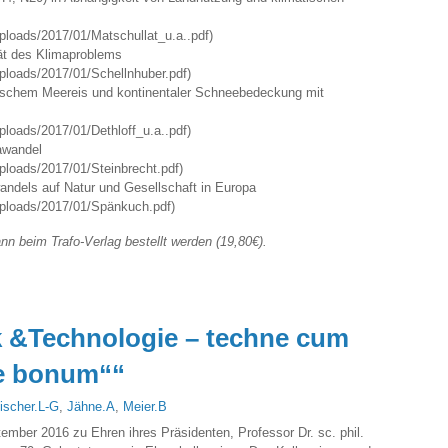
uploads/2017/01/Matschullat_u.a..pdf)
tät des Klimaproblems
uploads/2017/01/Schellnhuber.pdf)
schem Meereis und kontinentaler Schneebedeckung mit
uploads/2017/01/Dethloff_u.a..pdf)
awandel
uploads/2017/01/Steinbrecht.pdf)
ndels auf Natur und Gesellschaft in Europa
/uploads/2017/01/Spänkuch.pdf)
n beim Trafo-Verlag bestellt werden (19,80€).
k &Technologie – techne cum
e bonum““
ischer.L-G
,
Jähne.A
,
Meier.B
ember 2016 zu Ehren ihres Präsidenten, Professor Dr. sc. phil.