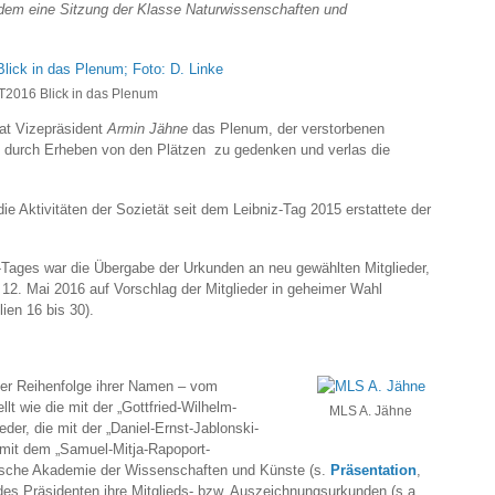
em eine Sitzung der Klasse Naturwissenschaften und
T2016 Blick in das Plenum
at Vizepräsident
Armin Jähne
das Plenum, der verstorbenen
4) durch Erheben von den Plätzen zu gedenken und verlas die
die Aktivitäten der Sozietät seit dem Leibniz-Tag 2015 erstattete der
z-Tages war die Übergabe der Urkunden an neu gewählten Mitglieder,
 12. Mai 2016 auf Vorschlag der Mitglieder in geheimer Wahl
lien 16 bis 30).
her Reihenfolge ihrer Namen – vom
t wie die mit der „Gottfried-Wilhelm-
MLS A. Jähne
der, die mit der „Daniel-Ernst-Jablonski-
 mit dem „Samuel-Mitja-Rapoport-
ische Akademie der Wissenschaften und Künste (s.
Präsentation
,
 des Präsidenten ihre Mitglieds- bzw. Auszeichnungsurkunden (s.a.