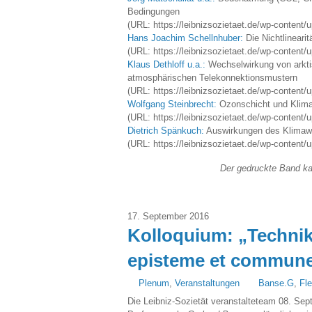
Bedingungen
(URL: https://leibnizsozietaet.de/wp-content/
Hans Joachim Schellnhuber:
Die Nichtlineari
(URL: https://leibnizsozietaet.de/wp-content/
Klaus Dethloff u.a.:
Wechselwirkung von arkti
atmosphärischen Telekonnektionsmustern
(URL: https://leibnizsozietaet.de/wp-content/
Wolfgang Steinbrecht:
Ozonschicht und Klim
(URL: https://leibnizsozietaet.de/wp-content/
Dietrich Spänkuch:
Auswirkungen des Klimawa
(URL: https://leibnizsozietaet.de/wp-content
Der gedruckte Band kan
17. September 2016
Kolloquium: „Techni
episteme et commun
Plenum
,
Veranstaltungen
Banse.G
,
Fle
Die Leibniz-Sozietät veranstalteteam 08. Sept