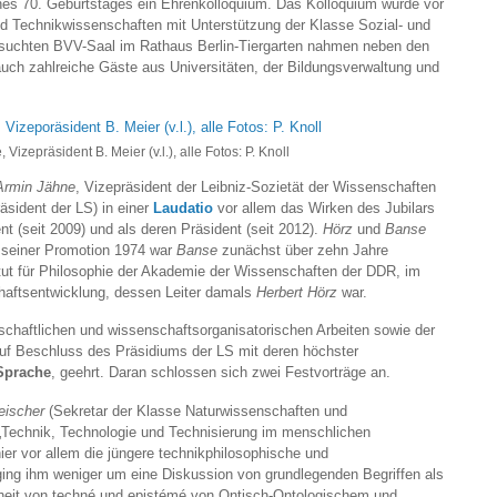
ines 70. Geburtstages ein Ehrenkolloquium. Das Kolloquium wurde vor
d Technikwissenschaften mit Unterstützung der Klasse Sozial- und
esuchten BVV-Saal im Rathaus Berlin-Tiergarten nahmen neben den
auch zahlreiche Gäste aus Universitäten, der Bildungsverwaltung und
 Vizepräsident B. Meier (v.l.), alle Fotos: P. Knoll
Armin Jähne
, Vizepräsident der Leibniz-Sozietät der Wissenschaften
sident der LS) in einer
Laudatio
vor allem das Wirken des Jubilars
nt (seit 2009) und als deren Präsident (seit 2012).
Hörz
und
Banse
 seiner Promotion 1974 war
Banse
zunächst über zehn Jahre
titut für Philosophie der Akademie der Wissenschaften der DDR, im
haftsentwicklung, dessen Leiter damals
Herbert Hörz
war.
chaftlichen und wissenschaftsorganisatorischen Arbeiten sowie der
auf Beschluss des Präsidiums der LS mit deren höchster
 Sprache
, geehrt. Daran schlossen sich zwei Festvorträge an.
eischer
(Sekretar der Klasse Naturwissenschaften und
Technik, Technologie und Technisierung im menschlichen
hier vor allem die jüngere technikphilosophische und
ging ihm weniger um eine Diskussion von grundlegenden Begriffen als
nheit von techné und epistémé,von Ontisch-Ontologischem und