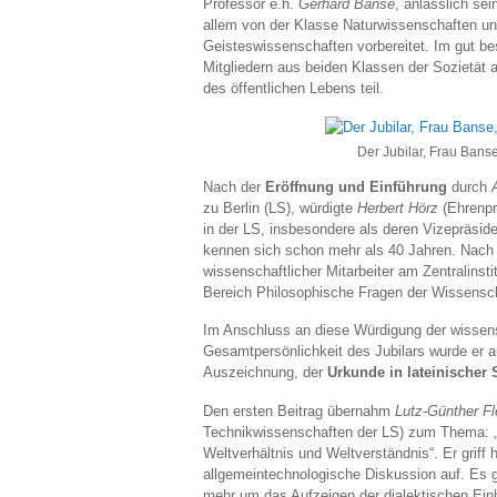
Professor e.h.
Gerhard Banse
, anlässlich se
allem von der Klasse Naturwissenschaften un
Geisteswissenschaften vorbereitet. Im gut b
Mitgliedern aus beiden Klassen der Sozietät 
des öffentlichen Lebens teil.
Der Jubilar, Frau Banse,
Nach der
Eröffnung und Einführung
durch
zu Berlin (LS), würdigte
Herbert Hörz
(Ehrenprä
in der LS, insbesondere als deren Vizepräside
kennen sich schon mehr als 40 Jahren. Nach
wissenschaftlicher Mitarbeiter am Zentralins
Bereich Philosophische Fragen der Wissensc
Im Anschluss an diese Würdigung der wissens
Gesamtpersönlichkeit des Jubilars wurde er 
Auszeichnung, der
Urkunde in lateinischer
Den ersten Beitrag übernahm
Lutz-Günther Fl
Technikwissenschaften der LS) zum Thema: „
Weltverhältnis und Weltverständnis“. Er griff 
allgemeintechnologische Diskussion auf. Es 
mehr um das Aufzeigen der dialektischen Ei