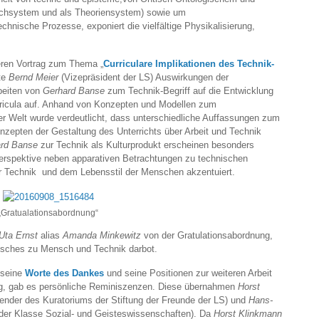
Sachsystem und als Theoriensystem) sowie um
hnische Prozesse, exponiert die vielfältige Physikalisierung,
eren Vortrag zum Thema „
Curriculare Implikationen des Technik-
gte
Bernd Meier
(Vizepräsident der LS) Auswirkungen der
beiten von
Gerhard Banse
zum Technik-Begriff auf die Entwicklung
ricula auf. Anhand von Konzepten und Modellen zum
er Welt wurde verdeutlicht, dass unterschiedliche Auffassungen zum
onzepten der Gestaltung des Unterrichts über Arbeit und Technik
rd Banse
zur Technik als Kulturprodukt erscheinen besonders
erspektive neben apparativen Betrachtungen zu technischen
r Technik und dem Lebensstil der Menschen akzentuiert.
„Gratualationsabordnung“
Uta Ernst
alias
Amanda Minkewitz
von der Gratulationsabordnung,
arisches zu Mensch und Technik darbot.
 seine
Worte des Dankes
und seine Positionen zur weiteren Arbeit
rug, gab es persönliche Reminiszenzen. Diese übernahmen
Horst
ender des Kuratoriums der Stiftung der Freunde der LS) und
Hans-
der Klasse Sozial- und Geisteswissenschaften). Da
Horst Klinkmann