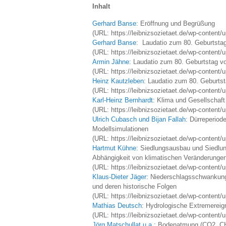
Inhalt
Gerhard Banse:
Eröffnung und Begrüßung
(URL: https://leibnizsozietaet.de/wp-content
Gerhard Banse
: Laudatio zum 80. Geburtstag
(URL: https://leibnizsozietaet.de/wp-content
Armin Jähne:
Laudatio zum 80. Geburtstag vo
(URL: https://leibnizsozietaet.de/wp-content/
Heinz Kautzleben:
Laudatio zum 80. Geburtst
(URL: https://leibnizsozietaet.de/wp-content/
Karl-Heinz Bernhardt:
Klima und Gesellschaft
(URL: https://leibnizsozietaet.de/wp-content/
Ulrich Cubasch und Bijan Fallah:
Dürreperiode
Modellsimulationen
(URL: https://leibnizsozietaet.de/wp-content
Hartmut Kühne:
Siedlungsausbau und Siedlun
Abhängigkeit von klimatischen Veränderunge
(URL: https://leibnizsozietaet.de/wp-content
Klaus-Dieter Jäger:
Niederschlagsschwankungen
und deren historische Folgen
(URL: https://leibnizsozietaet.de/wp-content/
Mathias Deutsch:
Hydrologische Extremereigni
(URL: https://leibnizsozietaet.de/wp-content
Jörg Matschullat u.a.:
Bodenatmung (CO2, CH4