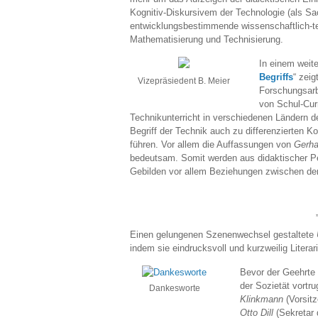
Kognitiv-Diskursivem der Technologie (als 
entwicklungsbestimmende wissenschaftlich-tec
Mathematisierung und Technisierung.
In einem weit
Begriffs
“ zei
Vizepräsiedent B. Meier
Forschungsar
von Schul-Cur
Technikunterricht in verschiedenen Ländern d
Begriff der Technik auch zu differenzierten K
führen. Vor allem die Auffassungen von
Gerha
bedeutsam. Somit werden aus didaktischer P
Gebilden vor allem Beziehungen zwischen de
Einen gelungenen Szenenwechsel gestaltete
indem sie eindrucksvoll und kurzweilig Liter
Bevor der Geehrte
der Sozietät vort
Dankesworte
Klinkmann
(Vorsitz
Otto Dill
(Sekretar 