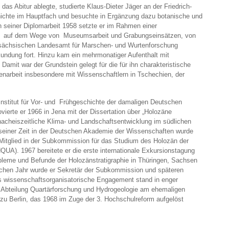
as Abitur ablegte, studierte Klaus-Dieter Jäger an der Friedrich-
chichte im Hauptfach und besuchte in Ergänzung dazu botanische und
 seiner Diplomarbeit 1958 setzte er im Rahmen einer
ng auf dem Wege von Museumsarbeit und Grabungseinsätzen, von
ersächsischen Landesamt für Marschen- und Wurtenforschung
dung fort. Hinzu kam ein mehrmonatiger Aufenthalt mit
Damit war der Grundstein gelegt für die für ihn charakteristische
menarbeit insbesondere mit Wissenschaftlern in Tschechien, der
nstitut für Vor- und Frühgeschichte der damaligen Deutschen
ierte er 1966 in Jena mit der Dissertation über „Holozäne
nacheiszeitliche Klima- und Landschaftsentwicklung im südlichen
 seiner Zeit in der Deutschen Akademie der Wissenschaften wurde
Mitglied in der Subkommission für das Studium des Holozän der
NQUA). 1967 bereitete er die erste internationale Exkursionstagung
me und Befunde der Holozänstratigraphie in Thüringen, Sachsen
eichen Jahr wurde er Sekretär der Subkommission und späteren
s wissenschaftsorganisatorische Engagement stand in enger
der Abteilung Quartärforschung und Hydrogeologie am ehemaligen
t zu Berlin, das 1968 im Zuge der 3. Hochschulreform aufgelöst