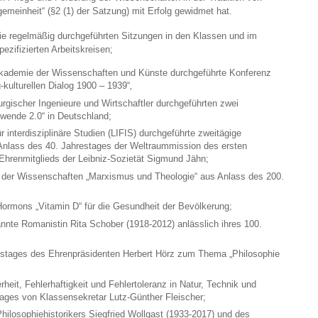
gemeinheit“ (§2 (1) der Satzung) mit Erfolg gewidmet hat.
ie regelmäßig durchgeführten Sitzungen in den Klassen und im
zifizierten Arbeitskreisen;
kademie der Wissenschaften und Künste durchgeführte Konferenz
-kulturellen Dialog 1900 – 1939“
,
gischer Ingenieure und Wirtschaftler durchgeführten zwei
ewende 2.0“ in Deutschland;
r interdisziplinäre Studien (LIFIS) durchgeführte zweitägige
nlass des 40. Jahrestages der Weltraummission des ersten
renmitglieds der Leibniz-Sozietät Sigmund Jähn;
ät der Wissenschaften „Marxismus und Theologie“ aus Anlass des 200.
ormons „Vitamin D“ für die Gesundheit der Bevölkerung;
annte Romanistin Rita Schober (1918-2012) anlässlich ihres 100.
tstages des Ehrenpräsidenten Herbert Hörz zum Thema „Philosophie
eit, Fehlerhaftigkeit und Fehlertoleranz in Natur, Technik und
tages von Klassensekretar Lutz-Günther Fleischer;
hilosophiehistorikers Siegfried Wollgast (1933-2017) und des