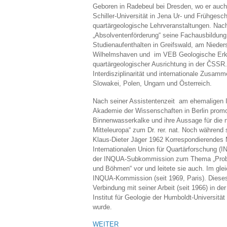
Geboren in Radebeul bei Dresden, wo er auch d
Schiller-Universität in Jena Ur- und Frühges
quartärgeologische Lehrveranstaltungen. Nach
„Absolventenförderung“ seine Fachausbildu
Studienaufenthalten in Greifswald, am Nied
Wilhelmshaven und im VEB Geologische Erkun
quartärgeologischer Ausrichtung in der ČSSR. 
Interdisziplinarität und internationale Zusam
Slowakei, Polen, Ungarn und Österreich.
Nach seiner Assistentenzeit am ehemaligen I
Akademie der Wissenschaften in Berlin promov
Binnenwasserkalke und ihre Aussage für die 
Mitteleuropa“ zum Dr. rer. nat. Noch während
Klaus-Dieter Jäger 1962 Korrespondierendes 
Internationalen Union für Quartärforschung (I
der INQUA-Subkommission zum Thema „Proble
und Böhmen“ vor und leitete sie auch. Im gl
INQUA-Kommission (seit 1969, Paris). Diese
Verbindung mit seiner Arbeit (seit 1966) in 
Institut für Geologie der Humboldt-Universitä
wurde.
WEITER