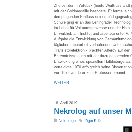
Zhores, der in Witebsk (heute Weißrussland) 
mit der Goldmedaille beendete. Er lernte leic
den prägenden Einfluss seines pädagogisch g
Schule ging er an das Leningrader Technologisc
im Labor für Vakuumsprozesse und der Halble
Er verblieb am Institut und arbeitete unter V
Aufgabe die Entwicklung von Germaniumdioden
täglicher Laborarbeit verlaufenden Untersuch
Transistorelektronik brachten Alferov auf de
Erkenntnisse auch mit der dazu gehörenden Gr
Entwicklung eines speziellen Halbleitergeräts
verteidigte 1970 erfolgreich seine Dissertati
vor. 1972 wurde er zum Professor ernannt.
WEITER
18. April 2019
Nekrolog auf unser Mi
Nekrologe
Jäger.K-D