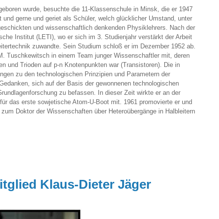
geboren wurde, besuchte die 11-Klassenschule in Minsk, die er 1947
ht und gerne und geriet als Schüler, welch glücklicher Umstand, unter
eschickten und wissenschaftlich denkenden Physiklehrers. Nach der
he Institut (LETI), wo er sich im 3. Studienjahr verstärkt der Arbeit
itertechnik zuwandte. Sein Studium schloß er im Dezember 1952 ab.
. M. Tuschkewitsch in einem Team junger Wissenschaftler mit, deren
 und Trioden auf p-n Knotenpunkten war (Transistoren). Die in
ungen zu den technologischen Prinzipien und Parametern der
n Gedanken, sich auf der Basis der gewonnenen technologischen
undlagenforschung zu befassen. In dieser Zeit wirkte er an der
 für das erste sowjetische Atom-U-Boot mit. 1961 promovierte er und
on zum Doktor der Wissenschaften über Heteroübergänge in Halbleitern
tglied Klaus-Dieter Jäger