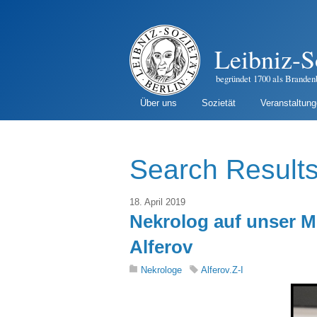
Leibniz-S
begründet 1700 als Branden
Über uns
Sozietät
Veranstaltun
Search Results
18. April 2019
Nekrolog auf unser M
Alferov
Nekrologe
Alferov.Z-I