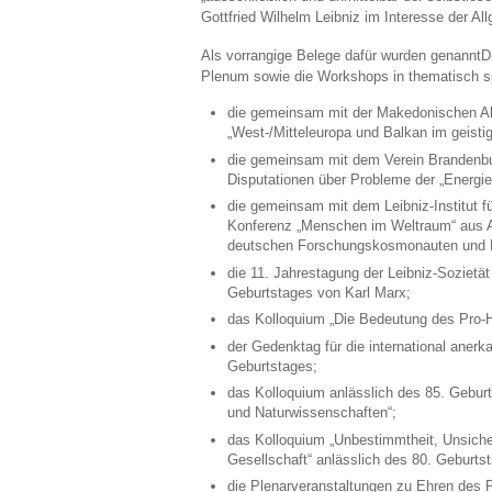
Gottfried Wilhelm Leibniz im Interesse der All
Als vorrangige Belege dafür wurden genanntD
Plenum sowie die Workshops in thematisch spe
die gemeinsam mit der Makedonischen A
„West-/Mitteleuropa und Balkan im geistig
die gemeinsam mit dem Verein Brandenbur
Disputationen über Probleme der „Energi
die gemeinsam mit dem Leibniz-Institut fü
Konferenz „Menschen im Weltraum“ aus A
deutschen Forschungskosmonauten und Eh
die 11. Jahrestagung der Leibniz-Soziet
Geburtstages von Karl Marx;
das Kolloquium „Die Bedeutung des Pro-H
der Gedenktag für die international anerk
Geburtstages;
das Kolloquium anlässlich des 85. Gebur
und Naturwissenschaften“;
das Kolloquium „Unbestimmtheit, Unsicherh
Gesellschaft“ anlässlich des 80. Geburts
die Plenarveranstaltungen zu Ehren des P