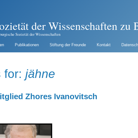
ozietät der Wissenschaften zu B
burgische Sozietät der Wissenschaften
gen
Publikationen
Stiftung der Freunde
Kontakt
Datensch
 for:
jähne
itglied Zhores Ivanovitsch